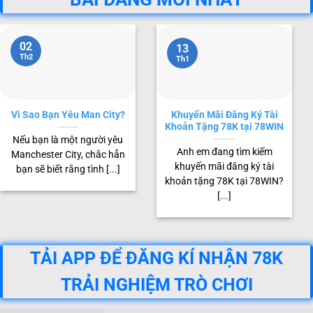
02
13
Th2
Th1
Vì Sao Bạn Yêu Man City?
Khuyến Mãi Đăng Ký Tài
Khoản Tặng 78K tại 78WIN
Nếu bạn là một người yêu
Anh em đang tìm kiếm
Manchester City, chắc hẳn
khuyến mãi đăng ký tài
bạn sẽ biết rằng tình [...]
khoản tặng 78K tại 78WIN?
[...]
TẢI APP ĐỂ ĐĂNG KÍ NHẬN 78K
TRẢI NGHIỆM TRÒ CHƠI