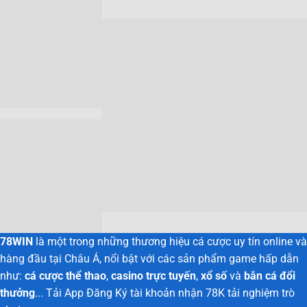
78WIN
là một trong những thương hiệu cá cược uy tín online và
hàng đầu tại Châu Á, nổi bật với các sản phẩm game hấp dẫn
như:
cá cược thể thao
,
casino trực tuyến
,
xổ số
và
bắn cá đổi
thưởng
... Tải App Đăng Ký tài khoản nhận 78K tải nghiệm trò