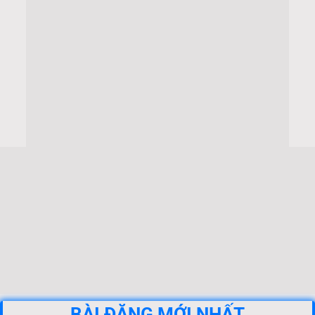
BÀI ĐĂNG MỚI NHẤT