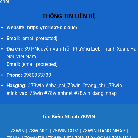
chơi
THÔNG TIN LIÊN HỆ
Website:
https://format-c.cloud/
Email
:
[email protected]
Địa chỉ:
39 P.Nguyễn Văn Trỗi, Phương Liệt, Thanh Xuân, Hà
Nội, Việt Nam
Email:
[email protected]
Phone:
0980933739
Hasgtag:
#78win #nha_cai_78win #trang_chu_78win
#link_vao_78win #78winnhnet #78win_dang_nhap
Tìm Kiếm Nhanh 78WIN
:
78WIN | 78WIN01 | 78WIN COM | 78WIN ĐĂNG NHẬP |